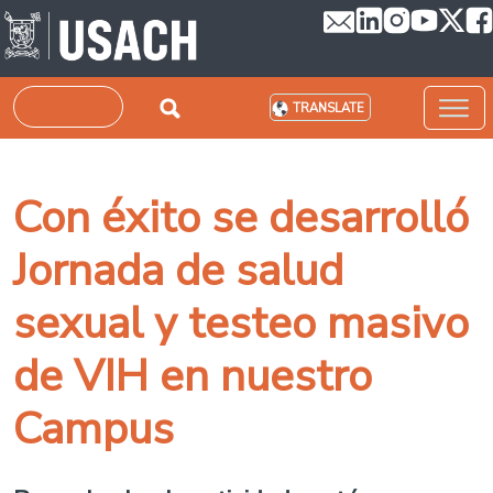
Skip to main content
Search
TRANSLATE
Con éxito se desarrolló
Jornada de salud
sexual y testeo masivo
de VIH en nuestro
Campus