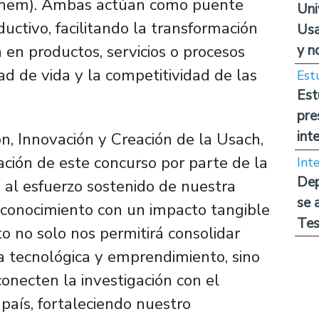
nem). Ambas actúan como puente
Uni
uctivo, facilitando la transformación
Usa
y n
n en productos, servicios o procesos
d de vida y la competitividad de las
Est
Est
pre
int
ón, Innovación y Creación de la Usach,
ación de este concurso por parte de la
Int
Dep
 al esfuerzo sostenido de nuestra
se 
 conocimiento con un impacto tangible
Tes
to no solo nos permitirá consolidar
ia tecnológica y emprendimiento, sino
conecten la investigación con el
 país, fortaleciendo nuestro