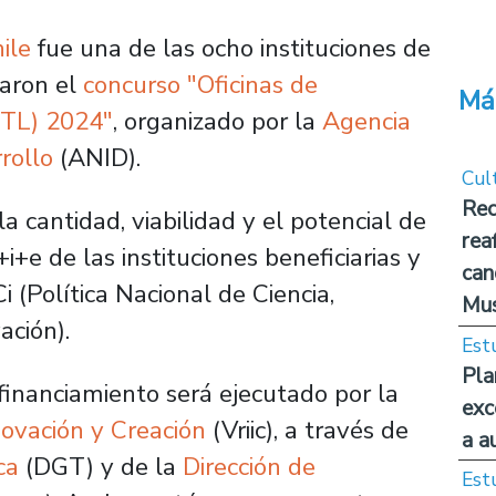
ile
fue una de las ocho instituciones de
caron el
concurso "Oficinas de
Má
OTL) 2024"
, organizado por la
Agencia
rollo
(ANID).
Cul
Rec
 cantidad, viabilidad y el potencial de
rea
+e de las instituciones beneficiarias y
can
 (Política Nacional de Ciencia,
Mus
ación).
Est
Pla
 financiamiento será ejecutado por la
exc
novación y Creación
(Vriic), a través de
a a
ca
(DGT) y de la
Dirección de
Est