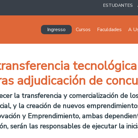
ESTUDANTES
Navegación principal
Ingresso
Cursos
Faculdades
A U
ransferencia tecnológica
as adjudicación de conc
ecer la transferencia y comercialización de l
ocial, y la creación de nuevos emprendimientos
novación y Emprendimiento, ambas dependiente
ón, serán las responsables de ejecutar la inici