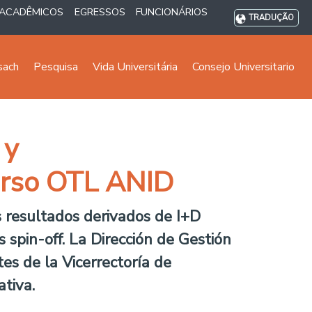
ACADÊMICOS
EGRESSOS
FUNCIONÁRIOS
TRADUÇÃO
sach
Pesquisa
Vida Universitária
Consejo Universitario
 y
urso OTL ANID
os resultados derivados de I+D
 spin-off. La Dirección de Gestión
s de la Vicerrectoría de
ativa.