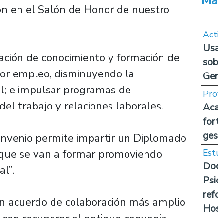
Má
ón en el Salón de Honor de nuestro
Act
Usa
ación de conocimiento y formación de
sob
jor empleo, disminuyendo la
Ge
al; e impulsar programas de
Pro
del trabajo y relaciones laborales.
Aca
for
ges
convenio permite impartir un Diplomado
que se van a formar promoviendo
Est
Doc
al”.
Psi
ref
n acuerdo de colaboración más amplio
Hos