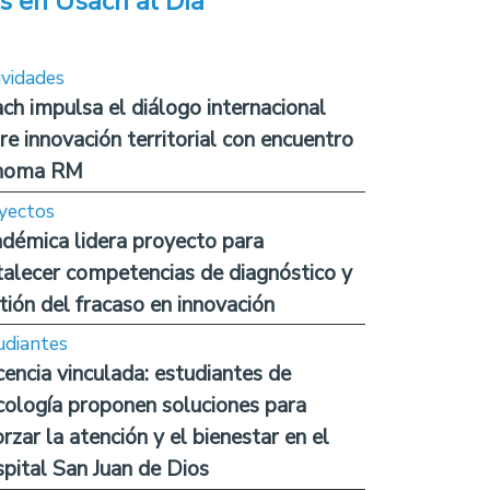
s en Usach al Día
ividades
ch impulsa el diálogo internacional
re innovación territorial con encuentro
noma RM
yectos
démica lidera proyecto para
talecer competencias de diagnóstico y
tión del fracaso en innovación
udiantes
encia vinculada: estudiantes de
cología proponen soluciones para
orzar la atención y el bienestar en el
pital San Juan de Dios