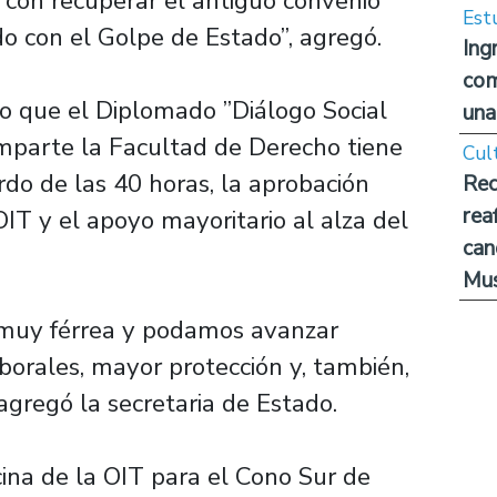
a con recuperar el antiguo convenio
Est
con el Golpe de Estado”, agregó.
Ing
com
vo que el Diplomado ”Diálogo Social
una
mparte la Facultad de Derecho tiene
Cul
rdo de las 40 horas, la aprobación
Rec
rea
IT y el apoyo mayoritario al alza del
can
Mus
 muy férrea y podamos avanzar
orales, mayor protección y, también,
agregó la secretaria de Estado.
icina de la OIT para el Cono Sur de