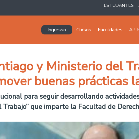
ESTUDANTES
Navegación principal
Ingresso
Cursos
Faculdades
A U
tiago y Ministerio del Tr
mover buenas prácticas l
tucional para seguir desarrollando actividad
l Trabajo” que imparte la Facultad de Derech