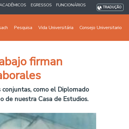
ACADÊMICOS
EGRESSOS
FUNCIONÁRIOS
TRADUÇÃO
sach
Pesquisa
Vida Universitária
Consejo Universitario
abajo firman
aborales
es conjuntas, como el Diplomado
o de nuestra Casa de Estudios.