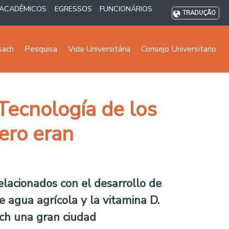
ACADÊMICOS
EGRESSOS
FUNCIONÁRIOS
TRADUÇÃO
sach
Pesquisa
Vida Universitária
Consejo Universitario
Tecnología de los
ero eran
elacionados con el desarrollo de
e agua agrícola y la vitamina D.
ch una gran ciudad