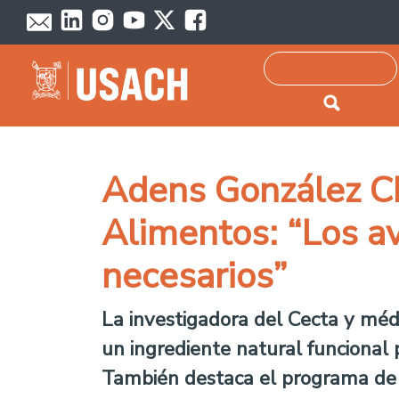
Passar para o conteúdo principal
Pesquisar
Adens González Chi
Alimentos: “Los a
necesarios”
La investigadora del Cecta y médi
un ingrediente natural funcional 
También destaca el programa de 