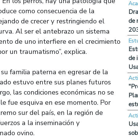
”En los perros, hay una patología que
Aca
roduce como consecuencia de la
Dra
ejando de crecer y restringiendo el
de 
20
curva. Al ser el antebrazo un sistema
ento de uno interfiere en el crecimiento
Est
Est
por un traumatismo”, explica.
de 
Us
su familia paterna en egresar de la
Act
rado estuvo entre sus planes futuros
"Pr
rgo, las condiciones económicas no se
Pla
t le fue esquiva en ese momento. Por
est
remo sur del país, en la región de
Act
uerzos a la inseminación y
Usa
anado ovino.
sob