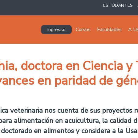
ESTUDANTES
Navegación principal
Ingresso
Cursos
Faculdades
A U
a, doctora en Ciencia y 
vances en paridad de gén
ca veterinaria nos cuenta de sus proyectos r
para alimentación en acuicultura, la calidad d
doctorado en alimentos y considera a la Usa