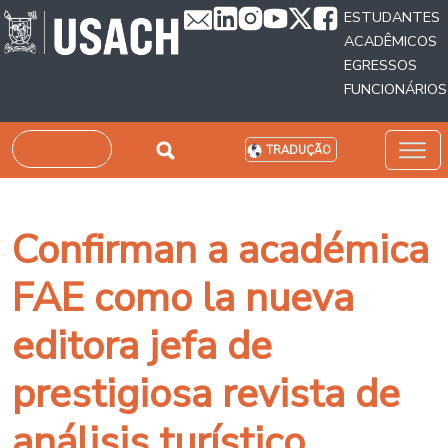
Passar para o conteúdo principal
ESTUDANTES
ACADÊMICOS
EGRESSOS
FUNCIONÁRIOS
Pesquisar
TRADUÇÃO
Confirman a académica
FAE como la nueva
editora jefa de
prestigiosa revista de
análisis turístico