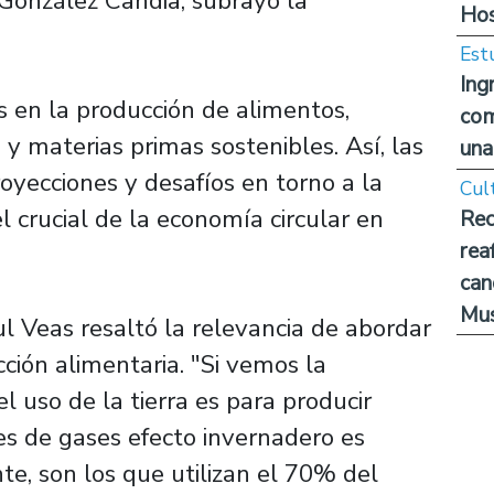
o González Candia, subrayó la
Hos
Est
Ing
s en la producción de alimentos,
com
y materias primas sostenibles. Así, las
una
royecciones y desafíos en torno a la
Cul
 crucial de la economía circular en
Rec
rea
can
Mus
l Veas resaltó la relevancia de abordar
cción alimentaria. "Si vemos la
 uso de la tierra es para producir
es de gases efecto invernadero es
te, son los que utilizan el 70% del