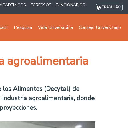
ACADÊMICOS
EGRESSOS
FUNCIONÁRIOS
TRADUÇÃO
sach
Pesquisa
Vida Universitária
Consejo Universitario
a agroalimentaria
e los Alimentos (Decytal) de
 industria agroalimentaria, donde
proyecciones.