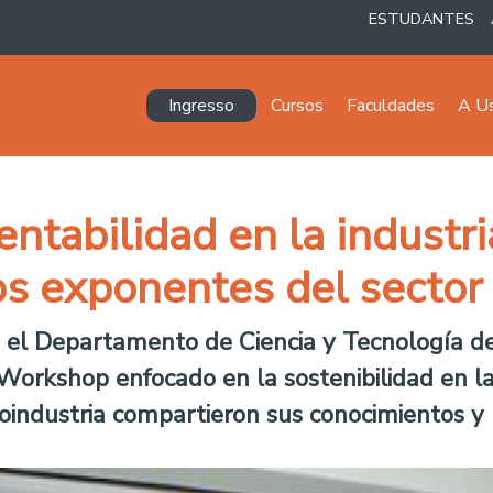
ESTUDANTES
Navegación principal
Ingresso
Cursos
Faculdades
A U
tabilidad en la industri
os exponentes del sector
n, el Departamento de Ciencia y Tecnología d
Workshop enfocado en la sostenibilidad en la
industria compartieron sus conocimientos y 