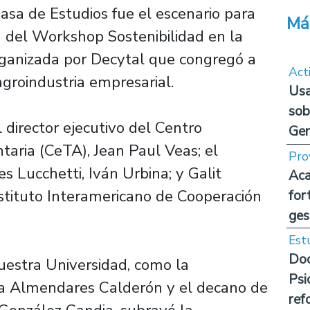
Casa de Estudios fue el escenario para
Má
ón del Workshop Sostenibilidad en la
 organizada por Decytal que congregó a
Act
agroindustria empresarial.
Usa
sob
l director ejecutivo del Centro
Ge
taria (CeTA), Jean Paul Veas; el
Pro
 Lucchetti, Iván Urbina; y Galit
Aca
stituto Interamericano de Cooperación
for
ges
Est
Doc
uestra Universidad, como la
Psi
ra Almendares Calderón y el decano de
ref