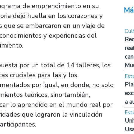
rograma de emprendimiento en su
Má
oria dejó huella en los corazones y
 que se embarcaron en un viaje de
Cul
onocimientos y experiencias del
Rec
imiento.
rea
can
esta por un total de 14 talleres, los
Mus
as cruciales para las y los
Est
mentados por igual, en donde, no solo
Pla
exc
mientos teóricos, sino también,
a a
icar lo aprendido en el mundo real por
Est
vidades que lograron la vinculación
Uni
participantes.
Usa