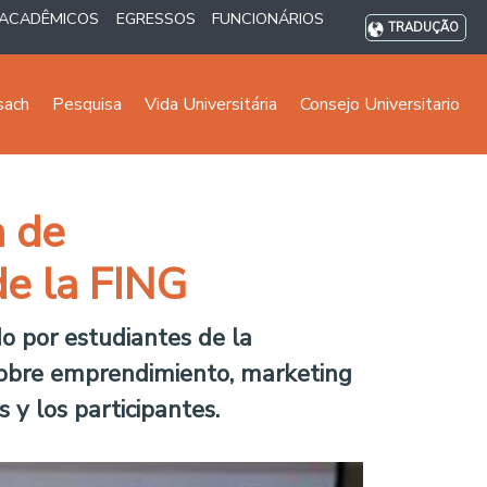
ACADÊMICOS
EGRESSOS
FUNCIONÁRIOS
TRADUÇÃO
sach
Pesquisa
Vida Universitária
Consejo Universitario
a de
de la FING
o por estudiantes de la
 sobre emprendimiento, marketing
s y los participantes.