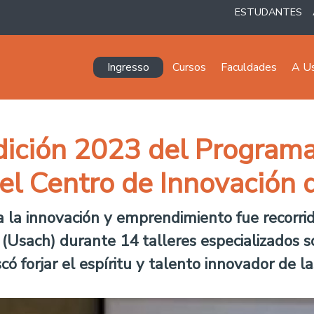
ESTUDANTES
Navegación principal
Ingresso
Cursos
Faculdades
A U
dición 2023 del Program
l Centro de Innovación 
 la innovación y emprendimiento fue recorrid
 (Usach) durante 14 talleres especializados
uscó forjar el espíritu y talento innovador de la