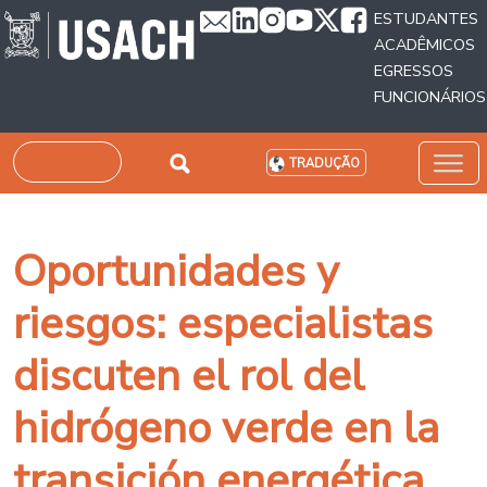
Passar para o conteúdo principal
ESTUDANTES
ACADÊMICOS
EGRESSOS
FUNCIONÁRIOS
Pesquisar
TRADUÇÃO
Oportunidades y
riesgos: especialistas
discuten el rol del
hidrógeno verde en la
transición energética