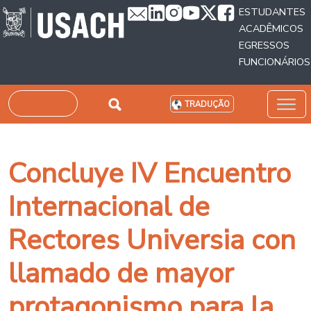
Passar para o conteúdo principal
ESTUDANTES
ACADÊMICOS
EGRESSOS
FUNCIONÁRIOS
Pesquisar
TRADUÇÃO
Concluye IV Encuentro
Internacional de
Rectores Universia con
llamado de mayor
protagonismo para la