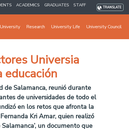
DENTS
ACADEMICS
GRADUATES
STAFF
TRANSLATE
University
Research
University Life
University Council
tores Universia
a educación
dad de Salamanca, reunió durante
antes de universidades de todo el
ndizó en los retos que afronta la
 Fernanda Kri Amar, quien realizó
de Salamanca’, un documento que