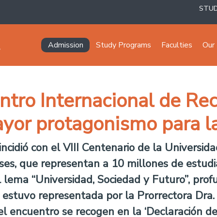
STU
Navegación principal
Admission
Study Programs
Faculties
Our 
tro Internacional de Rec
yor protagonismo para l
incidió con el VIII Centenario de la Universi
íses, que representan a 10 millones de estudi
lema “Universidad, Sociedad y Futuro”, profu
 estuvo representada por la Prorrectora Dra.
el encuentro se recogen en la ‘Declaración 