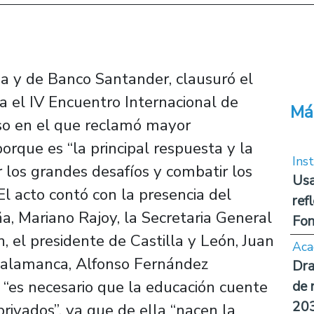
ia y de Banco Santander, clausuró el
el IV Encuentro Internacional de
Má
rso en el que reclamó mayor
rque es “la principal respuesta y la
Inst
 los grandes desafíos y combatir los
Usa
 acto contó con la presencia del
ref
a, Mariano Rajoy, la Secretaria General
Fon
 el presidente de Castilla y León, Juan
Aca
 Salamanca, Alfonso Fernández
Dra
“es necesario que la educación cuente
de 
20
rivados”, ya que de ella “nacen la