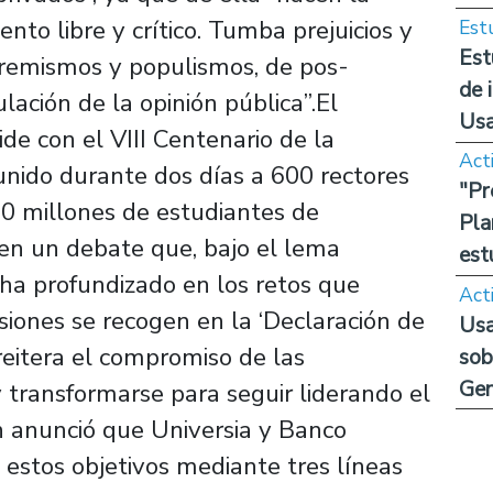
ento libre y crítico. Tumba prejuicios y
Est
Est
tremismos y populismos, de pos-
de 
ación de la opinión pública”.El
Us
de con el VIII Centenario de la
Act
nido durante dos días a 600 rectores
"Pr
0 millones de estudiantes de
Pla
en un debate que, bajo el lema
est
 ha profundizado en los retos que
Act
siones se recogen en la ‘Declaración de
Usa
eitera el compromiso de las
sob
Ge
 transformarse para seguir liderando el
n anunció que Universia y Banco
 estos objetivos mediante tres líneas