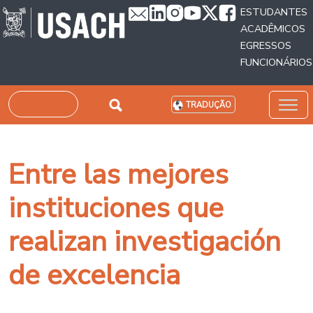
Passar para o conteúdo principal
ESTUDANTES
ACADÊMICOS
EGRESSOS
FUNCIONÁRIOS
Pesquisar
TRADUÇÃO
Entre las mejores
instituciones que
realizan investigación
de excelencia