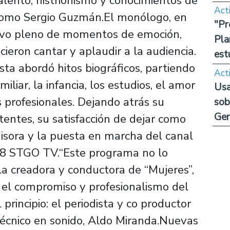
alento, histrionismo y conocimientos de
Act
 como Sergio Guzmán.El monólogo, en
"Pr
uvo pleno de momentos de emoción,
Pla
cieron cantar y aplaudir a la audiencia.
est
ista abordó hitos biográficos, partiendo
Act
liar, la infancia, los estudios, el amor
Usa
 profesionales. Dejando atrás su
sob
Ge
tentes, su satisfacción de dejar como
misora y la puesta en marcha del canal
 48 STGO TV.“Este programa no lo
la creadora y conductora de “Mujeres”,
 el compromiso y profesionalismo del
rincipio: el periodista y co productor
 técnico en sonido, Aldo Miranda.Nuevas