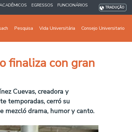
ACADÊMICOS
EGRESSOS
FUNCIONÁRIOS
TRADUÇÃO
sach
Pesquisa
Vida Universitária
Consejo Universitario
 finaliza con gran
ínez Cuevas, creadora y
ete temporadas, cerró su
que mezcló drama, humor y canto.