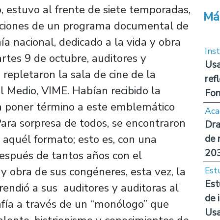
o, estuvo al frente de siete temporadas,
Má
diciones de un programa documental de
nía nacional, dedicado a la vida y obra
Inst
tes 9 de octubre, auditores y
Usa
repletaron la sala de cine de la
ref
el Medio, VIME. Habían recibido la
Fon
ara poner término a este emblemático
Aca
Para sorpresa de todos, se encontraron
Dra
 aquél formato; esto es, con una
de 
20
Después de tantos años con el
 y obra de sus congéneres, esta vez, la
Est
Est
rendió a sus auditores y auditoras al
de 
afía a través de un “monólogo” que
Us