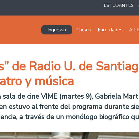
ESTUDANTES
Navegación principal
Ingresso
Cursos
Faculdades
A U
 de Radio U. de Santiago
atro y música
 sala de cine VIME (martes 9), Gabriela Mart
ien estuvo al frente del programa durante si
diencia, a través de un monólogo biográfico 