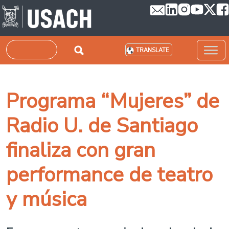
Skip to main content
Search
TRANSLATE
Programa “Mujeres” de
Radio U. de Santiago
finaliza con gran
performance de teatro
y música