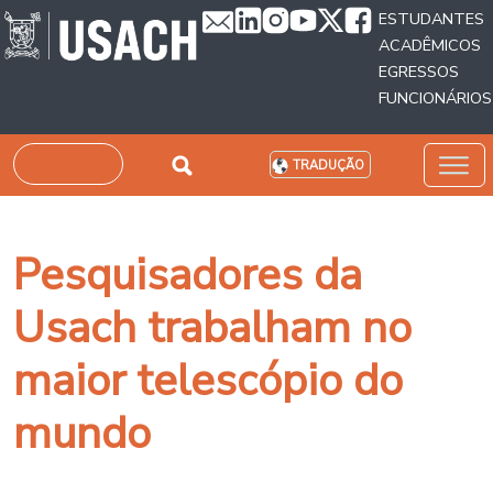
Passar para o conteúdo principal
ESTUDANTES
ACADÊMICOS
EGRESSOS
FUNCIONÁRIOS
Pesquisar
TRADUÇÃO
Pesquisadores da
Usach trabalham no
maior telescópio do
mundo