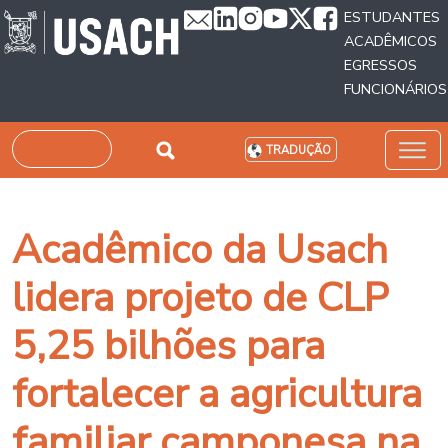
Passar para o conteúdo principal
ESTUDANTES
ACADÊMICOS
EGRESSOS
FUNCIONÁRIOS
Pesquisar
TRADUÇÃO
Acadêmico da Usach
lidera projeto de CLP
5,25 bilhões para
fortalecer a agricultura
familiar camponesa na