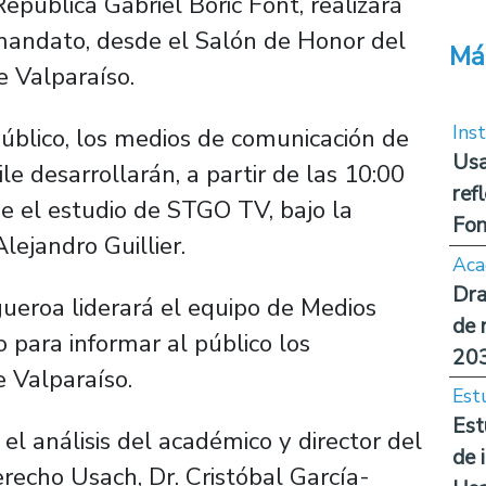
epública Gabriel Boric Font, realizará
mandato, desde el Salón de Honor del
Má
e Valparaíso.
Inst
blico, los medios de comunicación de
Usa
e desarrollarán, a partir de las 10:00
ref
e el estudio de STGO TV, bajo la
Fon
lejandro Guillier.
Aca
Dra
igueroa liderará el equipo de Medios
de 
 para informar al público los
20
e Valparaíso.
Est
Est
el análisis del académico y director del
de 
echo Usach, Dr. Cristóbal García-