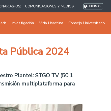
ONARIAS(OS)
COMUNICACIONES Y MEDIOS
IDIOMAS
sach
Investigación
Vida Usachina
Consejo Universitario
ta Pública 2024
uestro Plantel: STGO TV (50.1
ransmisión multiplataforma para