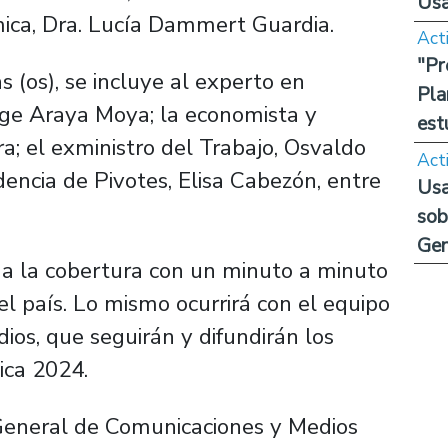
Us
mica, Dra. Lucía Dammert Guardia.
Act
"Pr
s (os), se incluye al experto en
Pla
rge Araya Moya; la economista y
est
a; el exministro del Trabajo, Osvaldo
Act
dencia de Pivotes, Elisa Cabezón, entre
Usa
sob
Ge
 a la cobertura con un minuto a minuto
l país. Lo mismo ocurrirá con el equipo
ios, que seguirán y difundirán los
ica 2024.
n General de Comunicaciones y Medios