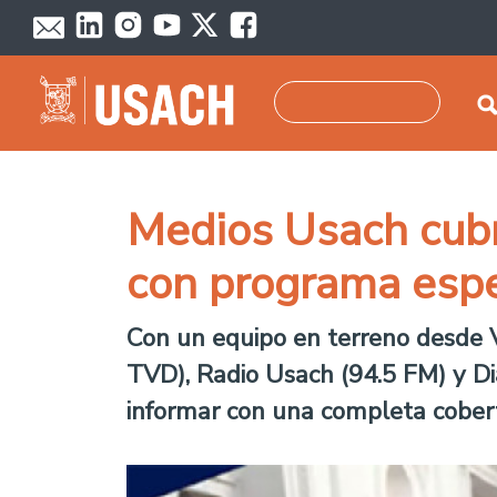
Pasar al contenido principal
Buscar
Medios Usach cubr
con programa espe
Con un equipo en terreno desde V
TVD), Radio Usach (94.5 FM) y Dia
informar con una completa cober