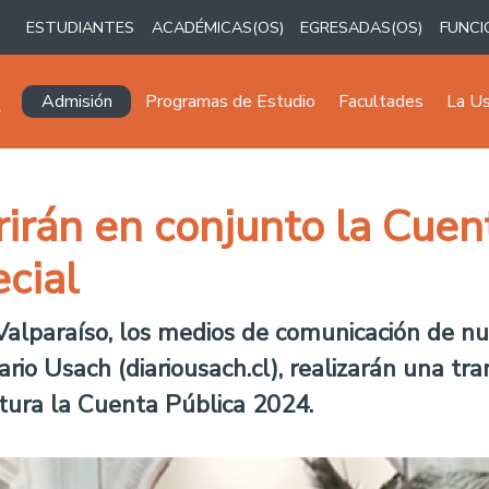
ESTUDIANTES
ACADÉMICAS(OS)
EGRESADAS(OS)
FUNCI
Navegación principal
Admisión
Programas de Estudio
Facultades
La U
irán en conjunto la Cuen
cial
alparaíso, los medios de comunicación de n
rio Usach (diariousach.cl), realizarán una t
tura la Cuenta Pública 2024.