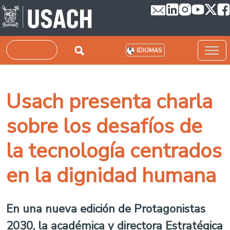
Pasar al contenido principal
Buscar
IDIOMAS
Usach presenta charla
sobre los desafíos de
la tecnología centrados
en la dignidad humana
En una nueva edición de Protagonistas
2030, la académica y directora Estratégica