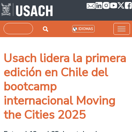
Pasar al contenido principal
Buscar
IDIOMAS
Usach lidera la primera
edición en Chile del
bootcamp
internacional Moving
the Cities 2025