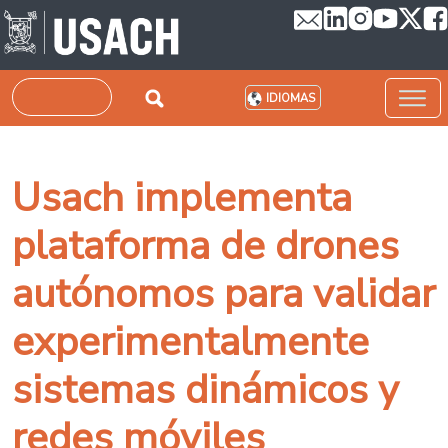
Pasar al contenido principal
Buscar
IDIOMAS
Usach implementa
plataforma de drones
autónomos para validar
experimentalmente
sistemas dinámicos y
redes móviles