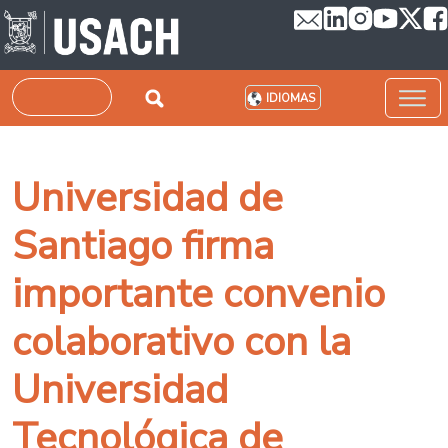
Pasar al contenido principal
Buscar
IDIOMAS
Universidad de
Santiago firma
importante convenio
colaborativo con la
Universidad
Tecnológica de