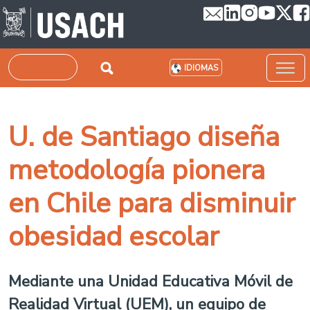
Pasar al contenido principal
Buscar
IDIOMAS
U. de Santiago diseña
metodología pionera
en Chile para disminuir
obesidad escolar
Mediante una Unidad Educativa Móvil de
Realidad Virtual (UEM), un equipo de