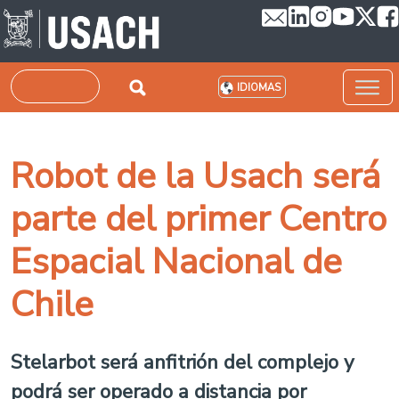
Pasar al contenido principal
Buscar
IDIOMAS
Robot de la Usach será
parte del primer Centro
Espacial Nacional de
Chile
Stelarbot será anfitrión del complejo y
podrá ser operado a distancia por