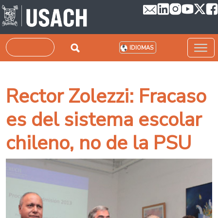
Pasar al contenido principal
Buscar
IDIOMAS
Rector Zolezzi: Fracaso
es del sistema escolar
chileno, no de la PSU