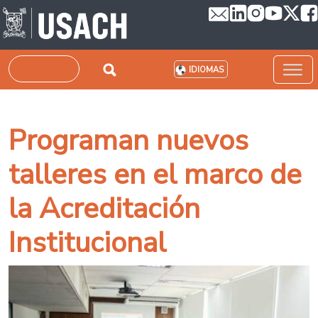
Pasar al contenido principal
Buscar
IDIOMAS
Programan nuevos
talleres en el marco de
la Acreditación
Institucional