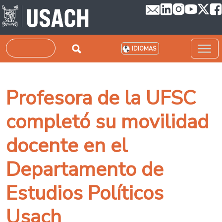
Pasar al contenido principal
Buscar
IDIOMAS
Profesora de la UFSC
completó su movilidad
docente en el
Departamento de
Estudios Políticos
Usach