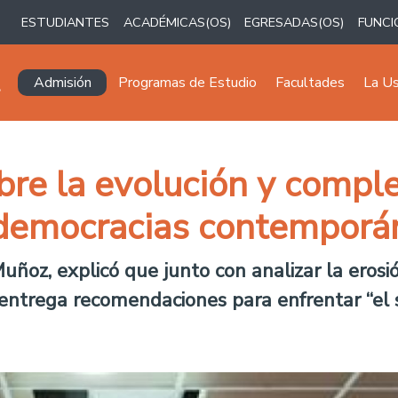
ESTUDIANTES
ACADÉMICAS(OS)
EGRESADAS(OS)
FUNCI
Navegación principal
Admisión
Programas de Estudio
Facultades
La U
bre la evolución y compl
s democracias contemporá
Muñoz, explicó que junto con analizar la eros
 entrega recomendaciones para enfrentar “el 