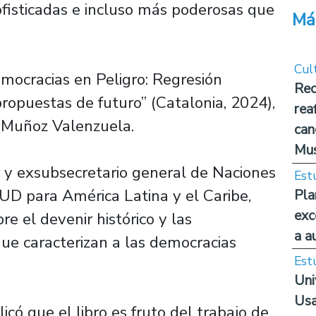
ofisticadas e incluso más poderosas que
Má
Cul
emocracias en Peligro: Regresión
Rec
ropuestas de futuro” (Catalonia, 2024),
rea
do Muñoz Valenzuela.
can
Mus
r y exsubsecretario general de Naciones
Est
NUD para América Latina y el Caribe,
Pla
exc
e el devenir histórico y las
a a
e caracterizan a las democracias
Est
Uni
Usa
icó que el libro es fruto del trabajo de