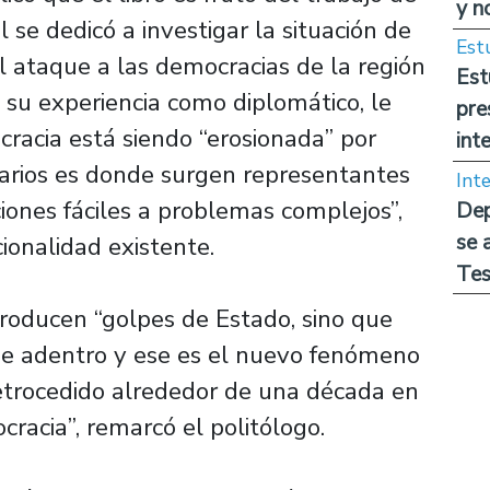
y n
 se dedicó a investigar la situación de
Est
l ataque a las democracias de la región
Est
 su experiencia como diplomático, le
pre
racia está siendo “erosionada” por
int
narios es donde surgen representantes
Int
ciones fáciles a problemas complejos”,
Dep
se 
cionalidad existente.
Tes
producen “golpes de Estado, sino que
de adentro y ese es el nuevo fenómeno
retrocedido alrededor de una década en
cracia”, remarcó el politólogo.