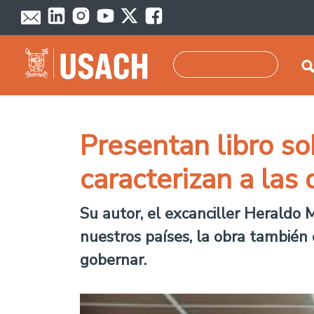
Pasar al contenido principal
Buscar
Presentan libro so
caracterizan a la
Su autor, el excanciller Heraldo 
nuestros países, la obra también
gobernar.