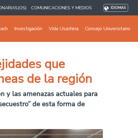
ONARIAS(OS)
COMUNICACIONES Y MEDIOS
IDIOMAS
sach
Investigación
Vida Usachina
Consejo Universitario
ejidades que
neas de la región
ión y las amenazas actuales para
secuestro” de esta forma de