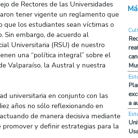
sejo de Rectores de las Universidades
Má
maron tener vigente un reglamento que
 que los estudiantes sean víctimas o
Cul
o. Sin embargo, de acuerdo al
Rec
al Universitaria (RSU) de nuestro
rea
ienen una “política integral” sobre el
can
de Valparaíso, la Austral y nuestra
Mus
Est
Pla
exc
d universitaria en conjunto con las
a a
iez años no sólo reflexionando en
Est
o actuando de manera decisiva mediante
Uni
e promover y definir estrategias para la
Usa