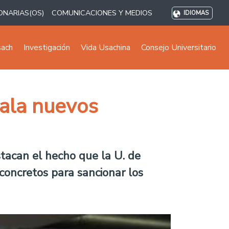
ONARIAS(OS)
COMUNICACIONES Y MEDIOS
IDIOMAS
sach
Investigación
Vida Usachina
Consejo Universitario
tala nuevos
stacan el hecho que la U. de
concretos para sancionar los