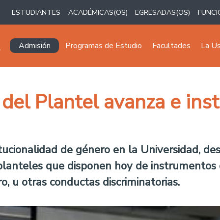
ESTUDIANTES
ACADÉMICAS(OS)
EGRESADAS(OS)
FUNCI
Navegación principal
Admisión
Programas de Estudio
Facultades
La U
 del Plantel avanza e ins
titucionalidad de género en la Universidad, de
planteles que disponen hoy de instrumentos 
o, u otras conductas discriminatorias.