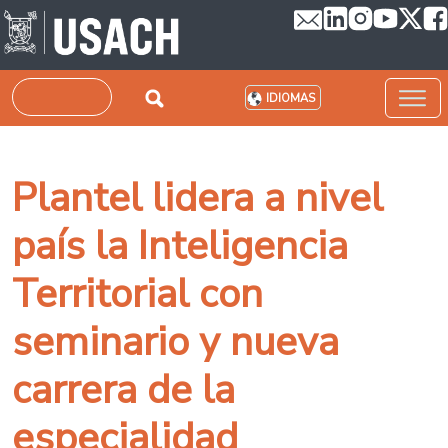
Pasar al contenido principal
Buscar
IDIOMAS
Plantel lidera a nivel
país la Inteligencia
Territorial con
seminario y nueva
carrera de la
especialidad