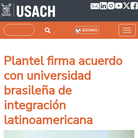
Pasar al contenido principal
Buscar
IDIOMAS
Plantel firma acuerdo
con universidad
brasileña de
integración
latinoamericana