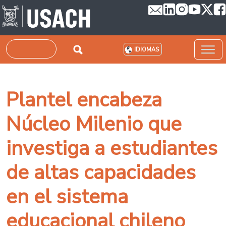
Pasar al contenido principal
Buscar
IDIOMAS
Plantel encabeza
Núcleo Milenio que
investiga a estudiantes
de altas capacidades
en el sistema
educacional chileno