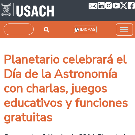
Pasar al contenido principal
Buscar
IDIOMAS
Planetario celebrará el
Día de la Astronomía
con charlas, juegos
educativos y funciones
gratuitas