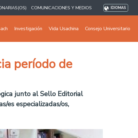
ONARIAS(OS)
COMUNICACIONES Y MEDIOS
IDIOMAS
sach
Investigación
Vida Usachina
Consejo Universitario
ia período de
gica junto al Sello Editorial
as/es especializadas/os,