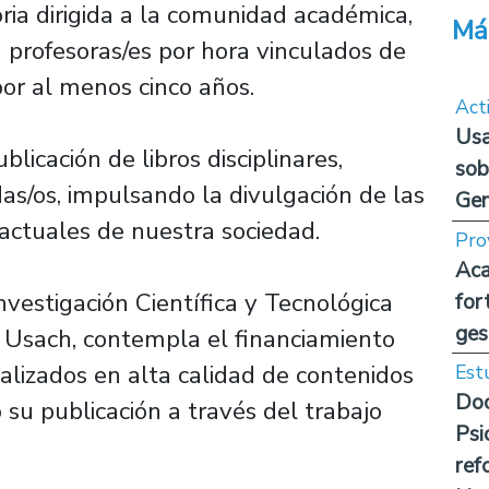
oria dirigida a la comunidad académica,
Má
 profesoras/es por hora vinculados de
por al menos cinco años.
Act
Usa
licación de libros disciplinares,
sob
adas/os, impulsando la divulgación de las
Ge
 actuales de nuestra sociedad.
Pro
Aca
Investigación Científica y Tecnológica
for
ges
l Usach, contempla el financiamiento
ializados en alta calidad de contenidos
Est
Doc
 su publicación a través del trabajo
Psi
ref