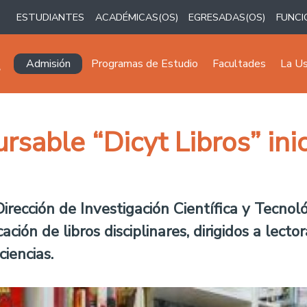
ESTUDIANTES
ACADÉMICAS(OS)
EGRESADAS(OS)
FUNCI
Navegación principal
Admisión
Programas de Estudio
Facultades
La U
sable “Dicyt Libros” inic
Dirección de Investigación Científica y Tecnoló
ión de libros disciplinares, dirigidos a lector
iencias.