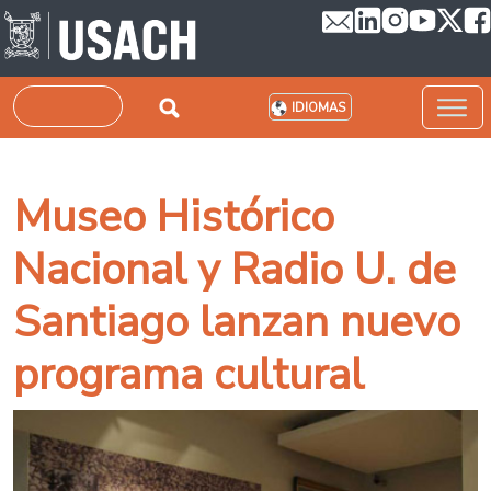
Pasar al contenido principal
Buscar
IDIOMAS
Museo Histórico
Nacional y Radio U. de
Santiago lanzan nuevo
programa cultural