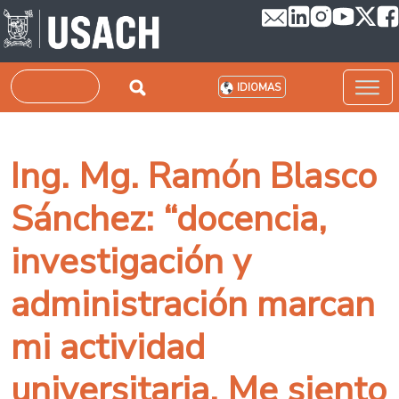
Pasar al contenido principal
Buscar
IDIOMAS
Ing. Mg. Ramón Blasco
Sánchez: “docencia,
investigación y
administración marcan
mi actividad
universitaria. Me siento