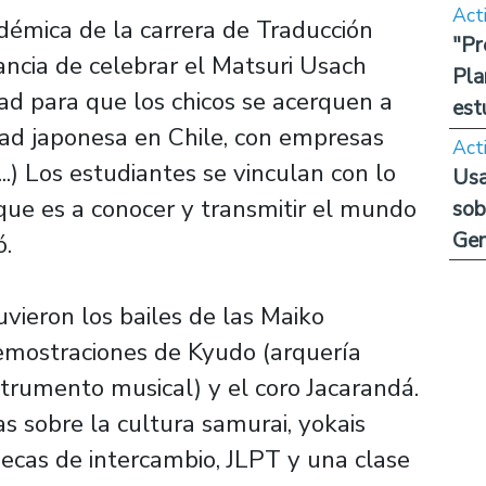
Act
démica de la carrera de Traducción
"Pr
ancia de celebrar el Matsuri Usach
Pla
d para que los chicos se acerquen a
est
ad japonesa en Chile, con empresas
Act
..) Los estudiantes se vinculan con lo
Usa
que es a conocer y transmitir el mundo
sob
Ge
ó.
vieron los bailes de las Maiko
demostraciones de Kyudo (arquería
trumento musical) y el coro Jacarandá.
s sobre la cultura samurai, yokais
 becas de intercambio, JLPT y una clase