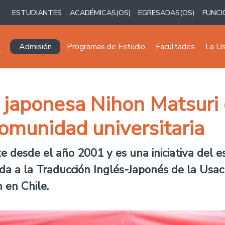
ESTUDIANTES
ACADÉMICAS(OS)
EGRESADAS(OS)
FUNCI
Navegación principal
Admisión
Programas de Estudio
Facultades
La U
a japonesa Nihon Matsuri 
omunidad universitaria
e desde el año 2001 y es una iniciativa del e
ada a la Traducción Inglés-Japonés de la Usac
 en Chile.