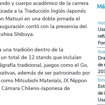
iando y cuerpo académico de la carrera
Má
licada a la Traducción Inglés-Japonés
on Matsuri en una doble jornada el
Inst
auguración contó con la presencia del
Usa
uhisa Shibuya.
ref
Fon
a una tradición dentro de la
Aca
 un total de 12 stands que incluían
Dra
ligrafía tradicional, juegos como el Go,
de 
20
reativas, además de ser patrocinado por
como Mitsubishi Materials, JX Nippon
Est
Est
la Cámara Chileno-Japonesa de
de 
Us