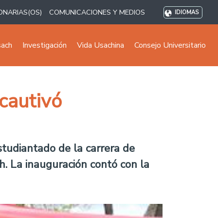
ONARIAS(OS)
COMUNICACIONES Y MEDIOS
IDIOMAS
sach
Investigación
Vida Usachina
Consejo Universitario
cautivó
studiantado de la carrera de
h. La inauguración contó con la