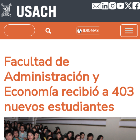
Pasar al contenido principal
Buscar
IDIOMAS
Facultad de
Administración y
Economía recibió a 403
nuevos estudiantes