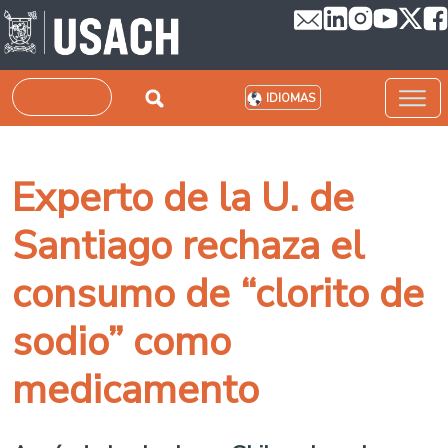
Pasar al contenido principal
Buscar
IDIOMAS
Experto de la U. de
Santiago rechaza el
consumo de “clorito de
sodio” como
medicamento