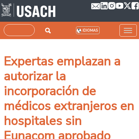
Pasar al contenido principal
Buscar
IDIOMAS
Expertas emplazan a
autorizar la
incorporación de
médicos extranjeros en
hospitales sin
Eunacom aprobado