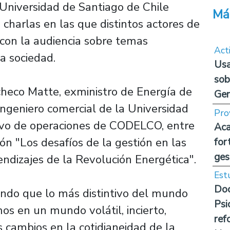
Universidad de Santiago de Chile
Má
charlas en las que distintos actores de
 con la audiencia sobre temas
Act
a sociedad.
Usa
sob
heco Matte, exministro de Energía de
Ge
ingeniero comercial de la Universidad
Pro
tivo de operaciones de CODELCO, entre
Aca
ón "Los desafíos de la gestión en las
for
ges
rendizajes de la Revolución Energética".
Est
Doc
ando que lo más distintivo del mundo
Psi
os en un mundo volátil, incierto,
ref
 cambios en la cotidianeidad de la