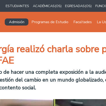
ESTUDIANTES
ACADÉMICAS(OS)
EGRESADAS(OS)
FUNCI
Navegación principal
Admisión
Programas de Estudio
Facultades
La U
ía realizó charla sobre p
 FAE
de hacer una completa exposición a la audien
a gestión del cambio en un mundo globalizado,
contento social.