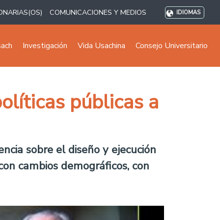
ONARIAS(OS)
COMUNICACIONES Y MEDIOS
IDIOMAS
sach
Investigación
Vida Usachina
Consejo Universitario
olíticas públicas a
cia sobre el diseño y ejecución
 con cambios demográficos, con