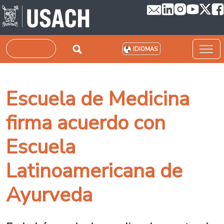
Pasar al contenido principal
Buscar
IDIOMAS
Escuela de Medicina
firma acuerdo con
Escuela
Latinoamericana de
Ayurveda