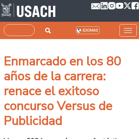
Pasar al contenido principal
Buscar
IDIOMAS
Enmarcado en los 80
años de la carrera:
renace el exitoso
concurso Versus de
Publicidad