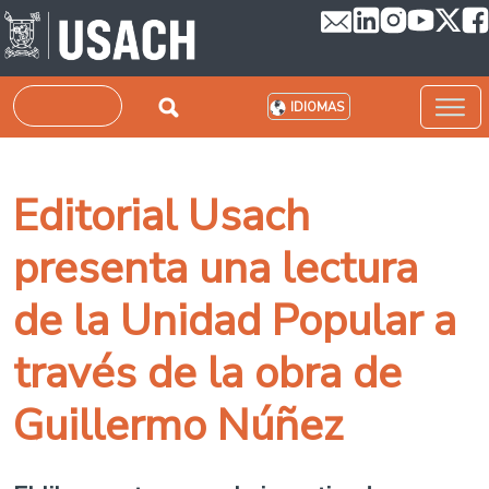
Pasar al contenido principal
Buscar
IDIOMAS
Editorial Usach
presenta una lectura
de la Unidad Popular a
través de la obra de
Guillermo Núñez