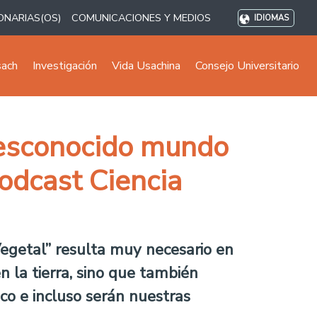
ONARIAS(OS)
COMUNICACIONES Y MEDIOS
IDIOMAS
sach
Investigación
Vida Usachina
Consejo Universitario
desconocido mundo
odcast Ciencia
Vegetal” resulta muy necesario en
n la tierra, sino que también
co e incluso serán nuestras