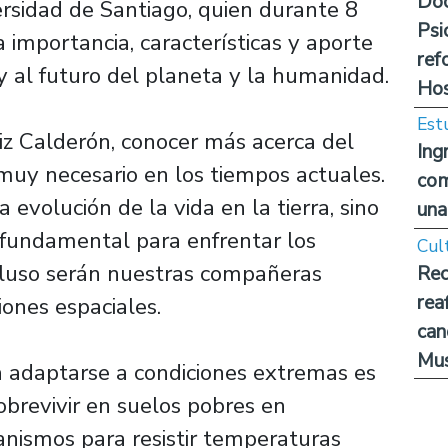
Doc
ersidad de Santiago, quien durante 8
Psi
 importancia, características y aporte
ref
y al futuro del planeta y la humanidad.
Hos
Est
iz Calderón, conocer más acerca del
Ing
muy necesario en los tiempos actuales.
com
 evolución de la vida en la tierra, sino
una
 fundamental para enfrentar los
Cul
ncluso serán nuestras compañeras
Rec
rea
iones espaciales.
can
Mus
a adaptarse a condiciones extremas es
brevivir en suelos pobres en
anismos para resistir temperaturas