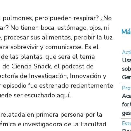
n pulmones, pero pueden respirar? ¿No
r? No tienen boca, estómago, ojos, ni
Má
 procesar sus alimentos, percibir la luz
ara sobrevivir y comunicarse. Es el
Act
e las plantas, que será el tema
Usa
de Ciencia Snack, el podcast de
sob
rectoría de Investigación, Innovación y
Ge
r episodio fue estrenado recientemente
Pro
uede ser escuchado aquí.
Aca
for
ges
 relatada en primera persona por la
émica e investigadora de la Facultad
Est