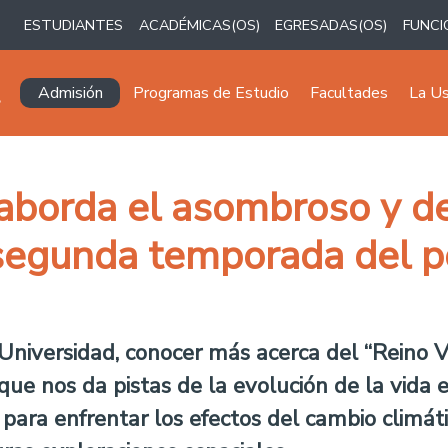
ESTUDIANTES
ACADÉMICAS(OS)
EGRESADAS(OS)
FUNCI
Navegación principal
Admisión
Programas de Estudio
Facultades
La U
z aborda el asombroso y 
 segunda temporada del p
 Universidad, conocer más acerca del “Reino 
que nos da pistas de la evolución de la vida e
ara enfrentar los efectos del cambio climáti