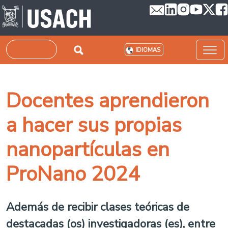
Pasar al contenido principal
Buscar
IDIOMAS
Docentes aprendieron
a hacer sus propias
nanopartículas en
ProNano 2024
Además de recibir clases teóricas de
destacadas (os) investigadoras (es), entre