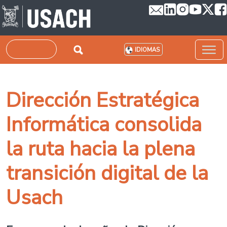
Pasar al contenido principal
Buscar
IDIOMAS
Dirección Estratégica
Informática consolida
la ruta hacia la plena
transición digital de la
Usach