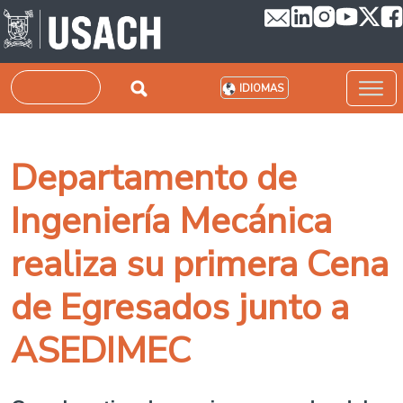
Pasar al contenido principal
Buscar
IDIOMAS
Departamento de
Ingeniería Mecánica
realiza su primera Cena
de Egresados junto a
ASEDIMEC