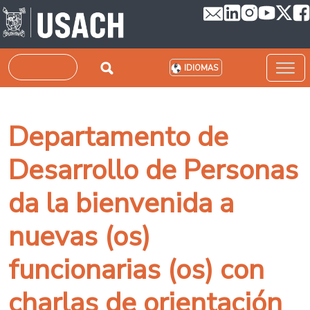
Pasar al contenido principal
Buscar
IDIOMAS
Departamento de
Desarrollo de Personas
da la bienvenida a
nuevas (os)
funcionarias (os) con
charlas de orientación