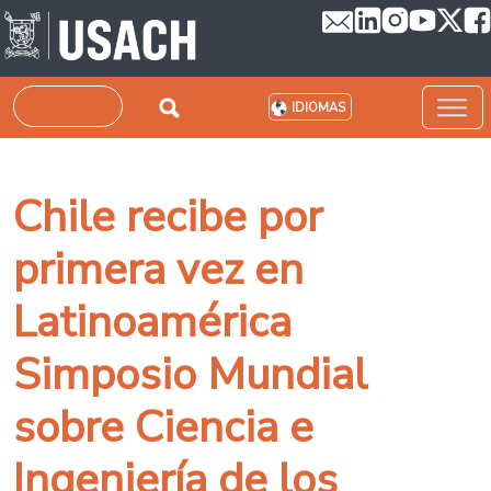
Pasar al contenido principal
Buscar
IDIOMAS
Chile recibe por
primera vez en
Latinoamérica
Simposio Mundial
sobre Ciencia e
Ingeniería de los