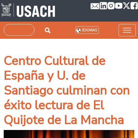
Pasar al contenido principal
Buscar
IDIOMAS
Centro Cultural de
España y U. de
Santiago culminan con
éxito lectura de El
Quijote de La Mancha