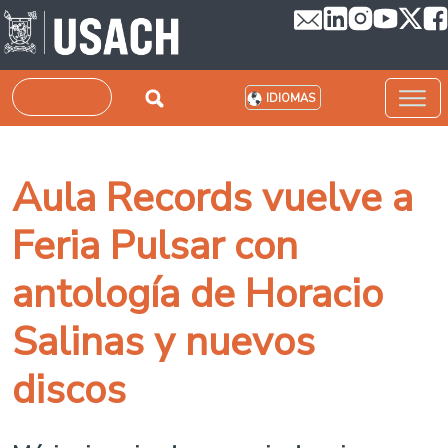
Pasar al contenido principal
Buscar
IDIOMAS
Aula Records vuelve a
Feria Pulsar con
antología de Horacio
Salinas y nuevos
discos